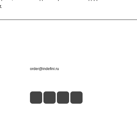
.
Контакты
+7 (495) 660-50-80
order@indefini.ru
г. Москва, Рязанский проспект, 3Б