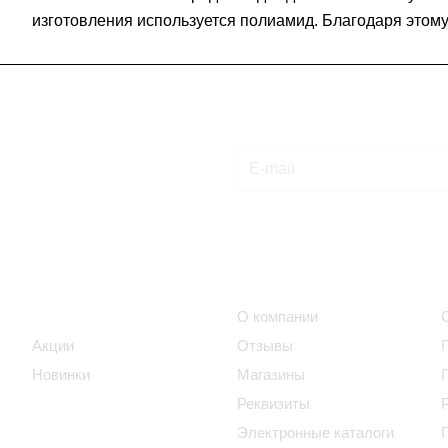
изготовления используется полиамид. Благодаря этому 
Подписаться
на новости и акции
Интернет-магазин
Компания
Каталог
О компании
Акции
Отзывы
Новинки
Магазины
Реквизиты
Электронные каталоги