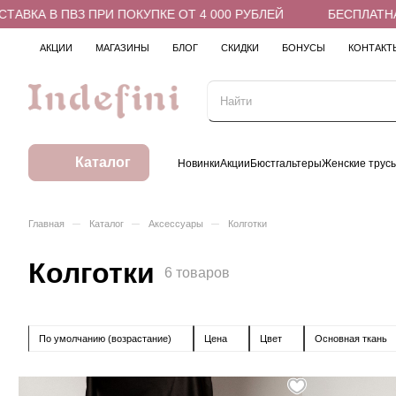
 В ПВЗ ПРИ ПОКУПКЕ ОТ 4 000 РУБЛЕЙ
БЕСПЛАТНАЯ ДОС
АКЦИИ
МАГАЗИНЫ
БЛОГ
СКИДКИ
БОНУСЫ
КОНТАКТ
Каталог
Новинки
Акции
Бюстгальтеры
Женские трус
–
–
–
Главная
Каталог
Аксессуары
Колготки
Колготки
6 товаров
По умолчанию (возрастание)
Цена
Цвет
Основная ткань