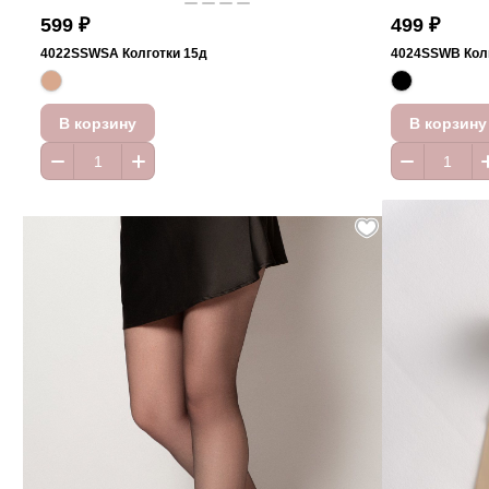
599 ₽
499 ₽
4022SSWSA Колготки 15д
4024SSWB Колг
В корзину
В корзину