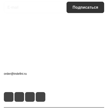
Подписаться
Интернет-магазин
Компания
Информация
Помощь
Контакты
+7 (495) 660-50-80
order@indefini.ru
г. Москва, Рязанский проспект, 3Б