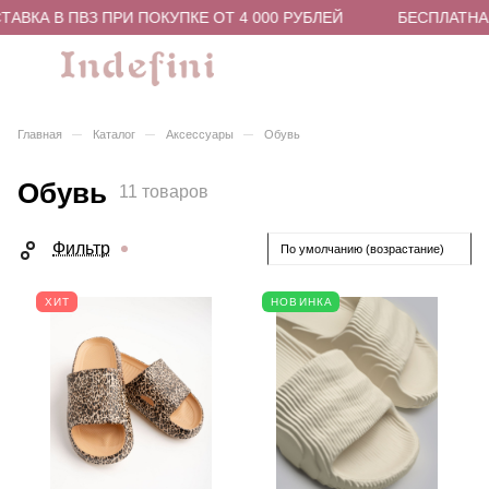
ВКА В ПВЗ ПРИ ПОКУПКЕ ОТ 4 000 РУБЛЕЙ
БЕСПЛАТНАЯ 
–
–
–
Главная
Каталог
Аксессуары
Обувь
Обувь
11 товаров
Фильтр
По умолчанию (возрастание)
ХИТ
НОВИНКА