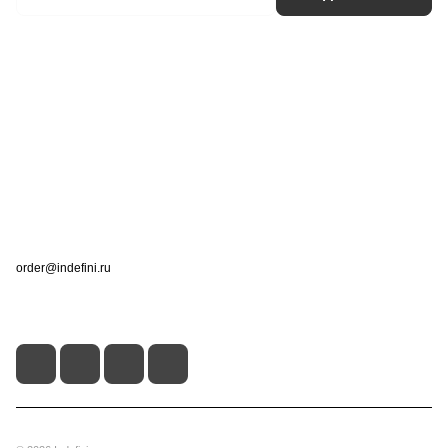
Интернет-магазин
Компания
Информация
Помощь
Контакты
+7 (495) 660-50-80
order@indefini.ru
г. Москва, Рязанский проспект, 3Б