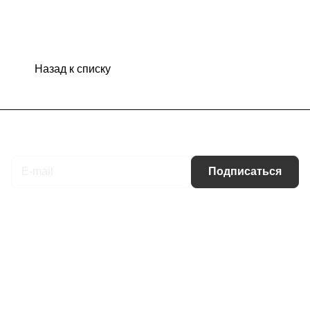
Назад к списку
Подписаться
на новости и акции
Подписаться
Интернет-магазин
Компания
Информация
Помощь