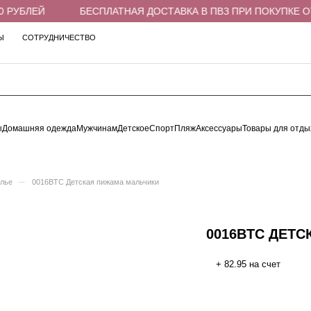
РУБЛЕЙ
БЕСПЛАТНАЯ ДОСТАВКА В ПВЗ ПРИ ПОКУПКЕ ОТ 4
Ы
СОТРУДНИЧЕСТВО
ы
Домашняя одежда
Мужчинам
Детское
Спорт
Пляж
Аксессуары
Товары для отды
–
елье
0016BTC Детская пижама мальчики
0016BTC ДЕТ
+ 82.95 на счет