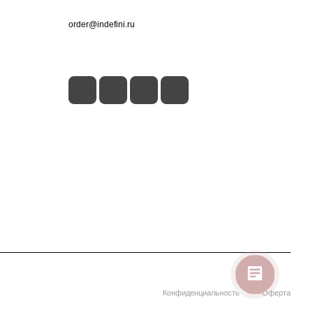
+7 (495) 660-50-80
order@indefini.ru
г. Москва, Рязанский проспект, 3Б
Конфиденциальность
Оферта