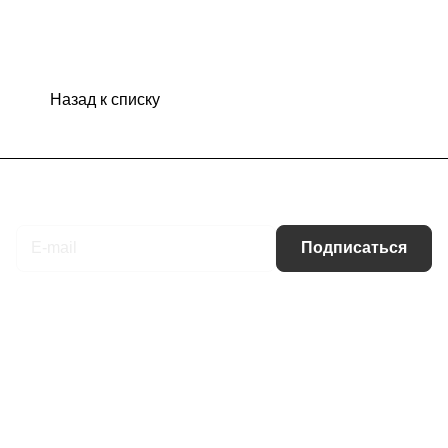
Назад к списку
Подписаться
на новости и акции
Подписаться
Интернет-магазин
Компания
Информация
Помощь