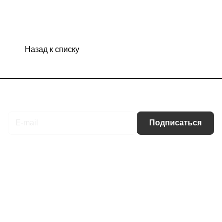
Назад к списку
Подписаться
на новости и акции
Подписаться
Интернет-магазин
Компания
Информация
Помощь