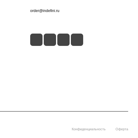
+7 (495) 660-50-80
order@indefini.ru
г. Москва, Рязанский проспект, 3Б
Конфиденциальность
Оферта