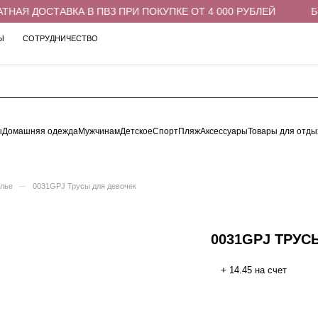
АЯ ДОСТАВКА В ПВЗ ПРИ ПОКУПКЕ ОТ 4 000 РУБЛЕЙ
БЕС
Ы
СОТРУДНИЧЕСТВО
ы
Домашняя одежда
Мужчинам
Детское
Спорт
Пляж
Аксессуары
Товары для отды
–
елье
0031GPJ Трусы для девочек
0031GPJ ТРУС
+ 14.45 на счет