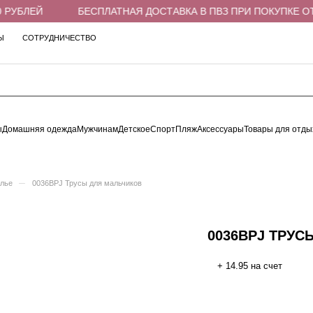
РУБЛЕЙ
БЕСПЛАТНАЯ ДОСТАВКА В ПВЗ ПРИ ПОКУПКЕ ОТ 4
Ы
СОТРУДНИЧЕСТВО
ы
Домашняя одежда
Мужчинам
Детское
Спорт
Пляж
Аксессуары
Товары для отды
–
елье
0036BPJ Трусы для мальчиков
0036BPJ ТРУ
+ 14.95 на счет