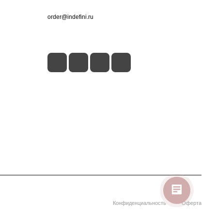
+7 (495) 660-50-80
order@indefini.ru
г. Москва, Рязанский проспект, 3Б
Конфиденциальность
Оферта