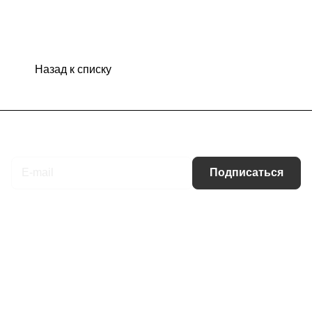
Назад к списку
Подписаться
на новости и акции
Подписаться
Интернет-магазин
Компания
Информация
Помощь