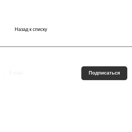
Назад к списку
Подписаться
на новости и акции
Подписаться
Интернет-магазин
Компания
Информация
Помощь