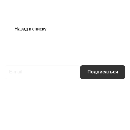
Назад к списку
Подписаться
на новости и акции
Подписаться
Интернет-магазин
Компания
Информация
Помощь