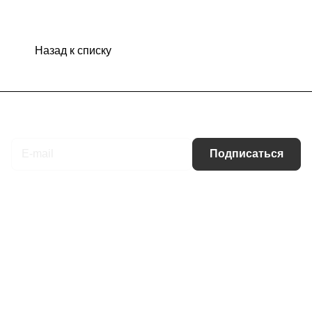
Назад к списку
Подписаться
на новости и акции
Подписаться
Интернет-магазин
Компания
Информация
Помощь
Контакты