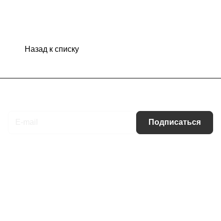
Назад к списку
Подписаться
на новости и акции
Подписаться
Интернет-магазин
Компания
Информация
Помощь