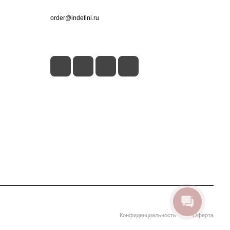
+7 (495) 660-50-80
order@indefini.ru
г. Москва, Рязанский проспект, 3Б
Конфиденциальность
Оферта