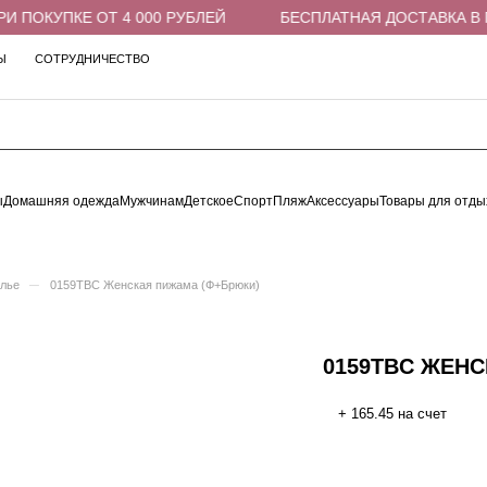
ПОКУПКЕ ОТ 4 000 РУБЛЕЙ
БЕСПЛАТНАЯ ДОСТАВКА В ПВЗ
Ы
СОТРУДНИЧЕСТВО
ы
Домашняя одежда
Мужчинам
Детское
Спорт
Пляж
Аксессуары
Товары для отды
–
елье
0159TBC Женская пижама (Ф+Брюки)
0159TBC ЖЕН
+ 165.45 на счет