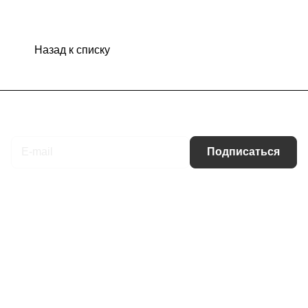
Назад к списку
Подписаться
на новости и акции
Подписаться
Интернет-магазин
Компания
Информация
Помощь
Контакты