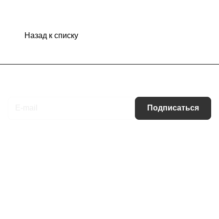
Назад к списку
Подписаться
на новости и акции
Подписаться
Интернет-магазин
Компания
Информация
Помощь
Контакты