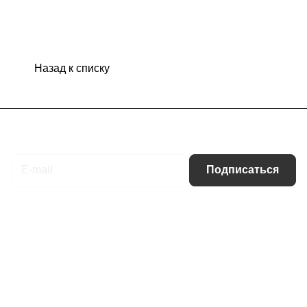
Назад к списку
Подписаться
на новости и акции
Подписаться
Интернет-магазин
Компания
Информация
Помощь