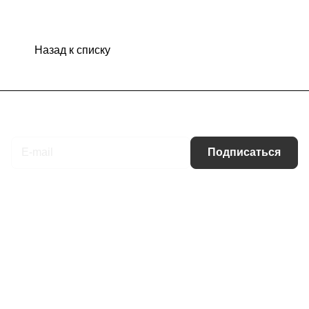
Назад к списку
Подписаться
на новости и акции
Подписаться
Интернет-магазин
Компания
Информация
Помощь
Контакты