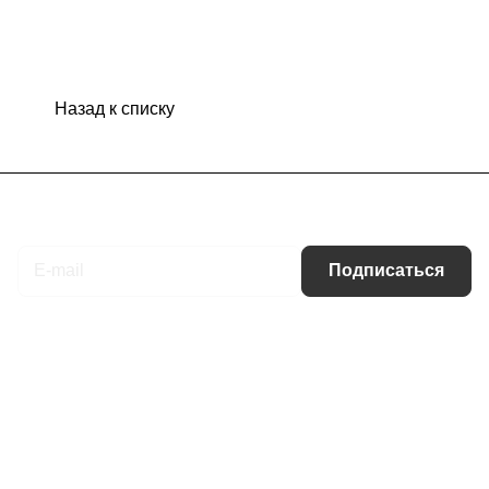
Назад к списку
Подписаться
на новости и акции
Подписаться
Интернет-магазин
Компания
Информация
Помощь