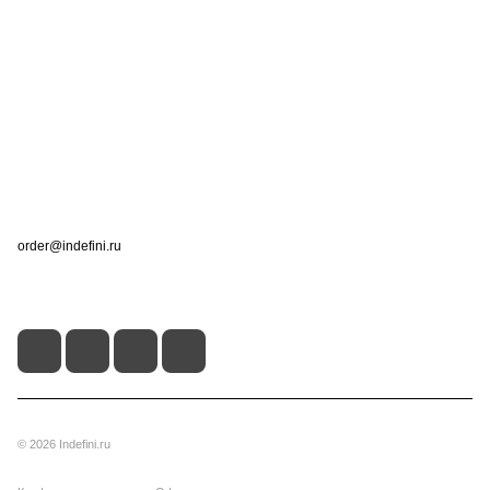
Интернет-магазин
Компания
Информация
Помощь
Контакты
+7 (495) 660-50-80
order@indefini.ru
г. Москва, Рязанский проспект, 3Б
© 2026 Indefini.ru