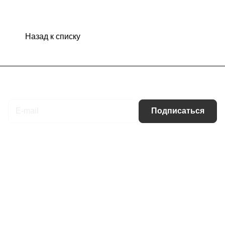
Назад к списку
Подписаться
на новости и акции
Подписаться
Интернет-магазин
Компания
Информация
Помощь
Контакты