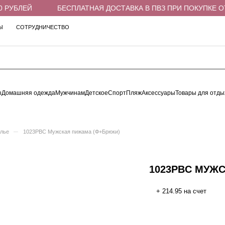
РУБЛЕЙ
БЕСПЛАТНАЯ ДОСТАВКА В ПВЗ ПРИ ПОКУПКЕ ОТ 4
Ы
СОТРУДНИЧЕСТВО
ы
Домашняя одежда
Мужчинам
Детское
Спорт
Пляж
Аксессуары
Товары для отды
–
елье
1023PBC Мужская пижама (Ф+Брюки)
1023PBC МУЖ
+ 214.95 на счет