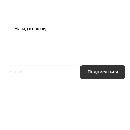
Назад к списку
Подписаться
на новости и акции
Подписаться
Интернет-магазин
Компания
Информация
Помощь