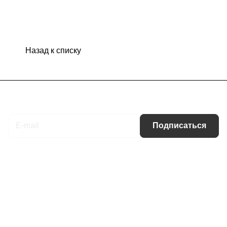
Назад к списку
Подписаться
на новости и акции
Подписаться
Интернет-магазин
Компания
Информация
Помощь