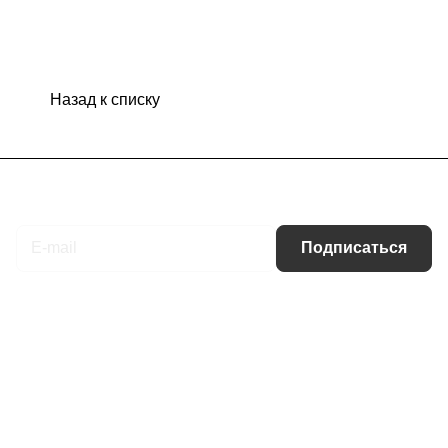
Назад к списку
Подписаться
на новости и акции
Подписаться
Интернет-магазин
Компания
Информация
Помощь