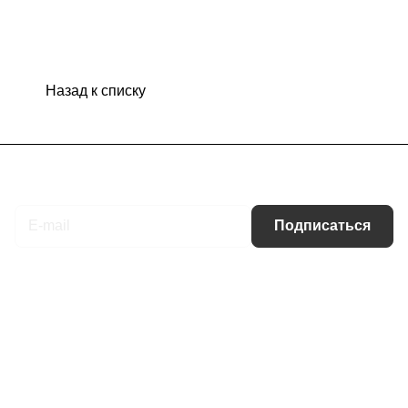
Назад к списку
Подписаться
на новости и акции
Подписаться
Интернет-магазин
Компания
Информация
Помощь