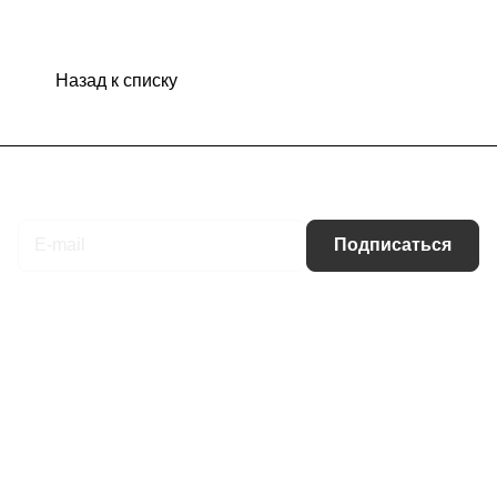
Назад к списку
Подписаться
на новости и акции
Подписаться
Интернет-магазин
Компания
Информация
Помощь
Контакты