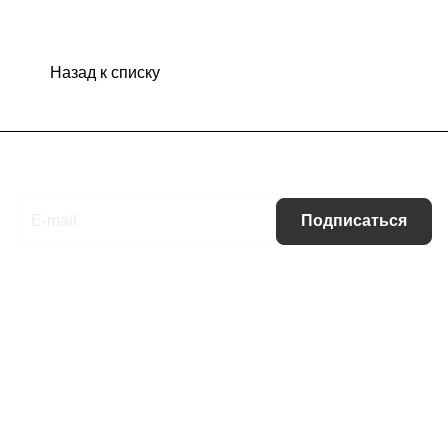
Назад к списку
Подписаться
на новости и акции
Подписаться
Интернет-магазин
Компания
Информация
Помощь
Контакты