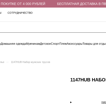
ОКУПКЕ ОТ 4 000 РУБЛЕЙ
БЕСПЛАТНАЯ ДОСТАВКА В ПВЗ 
Ы
СОТРУДНИЧЕСТВО
ы
Домашняя одежда
Мужчинам
Детское
Спорт
Пляж
Аксессуары
Товары для отды
–
елье
1147HUB Набор мужских трусов
1147HUB НАБ
НА