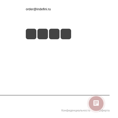
+7 (495) 660-50-80
order@indefini.ru
г. Москва, Рязанский проспект, 3Б
Конфиденциальность
Оферта