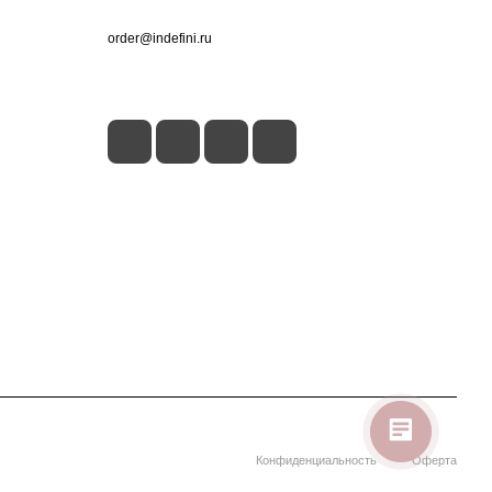
+7 (495) 660-50-80
order@indefini.ru
г. Москва, Рязанский проспект, 3Б
Конфиденциальность
Оферта