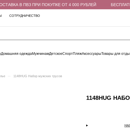
АВКА В ПВЗ ПРИ ПОКУПКЕ ОТ 4 000 РУБЛЕЙ
БЕСПЛАТНА
Ы
СОТРУДНИЧЕСТВО
ы
Домашняя одежда
Мужчинам
Детское
Спорт
Пляж
Аксессуары
Товары для отды
–
елье
1148HUG Набор мужских трусов
1148HUG НАБ
НА