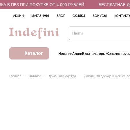
В ПВЗ ПРИ ПОКУПКЕ ОТ 4 000 РУБЛЕЙ
БЕСПЛАТНАЯ ДОСТ
АКЦИИ
МАГАЗИНЫ
БЛОГ
СКИДКИ
БОНУСЫ
КОНТАКТ
Каталог
Новинки
Акции
Бюстгальтеры
Женские трус
–
–
–
Главная
Каталог
Домашняя одежда
Домашняя одежда и нижнее б