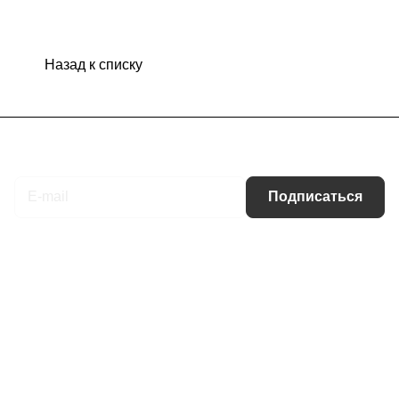
Назад к списку
Подписаться
на новости и акции
Подписаться
Интернет-магазин
Компания
Информация
Помощь
Контакты