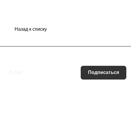
Назад к списку
Подписаться
на новости и акции
Подписаться
Интернет-магазин
Компания
Информация
Помощь