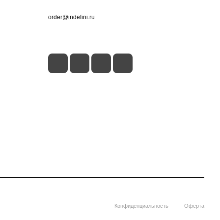
+7 (495) 660-50-80
order@indefini.ru
г. Москва, Рязанский проспект, 3Б
Конфиденциальность
Оферта