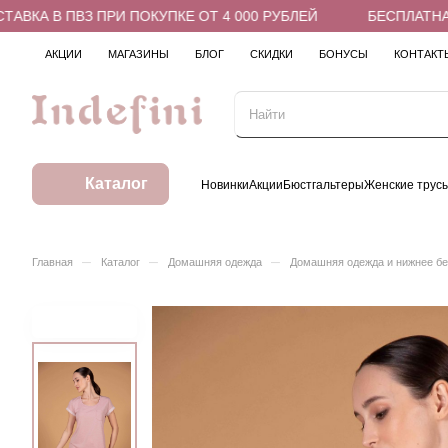
КА В ПВЗ ПРИ ПОКУПКЕ ОТ 4 000 РУБЛЕЙ
БЕСПЛАТНАЯ Д
АКЦИИ
МАГАЗИНЫ
БЛОГ
СКИДКИ
БОНУСЫ
КОНТАКТ
Каталог
Новинки
Акции
Бюстгальтеры
Женские трус
–
–
–
Главная
Каталог
Домашняя одежда
Домашняя одежда и нижнее б