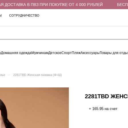
ОСТАВКА В ПВЗ ПРИ ПОКУПКЕ ОТ 4 000 РУБЛЕЙ
БЕСПЛАТ
Ы
СОТРУДНИЧЕСТВО
ы
Домашняя одежда
Мужчинам
Детское
Спорт
Пляж
Аксессуары
Товары для отды
–
елье
2281TBD Женская пижама (Ф+Ш)
2281TBD ЖЕН
+ 165.95 на счет