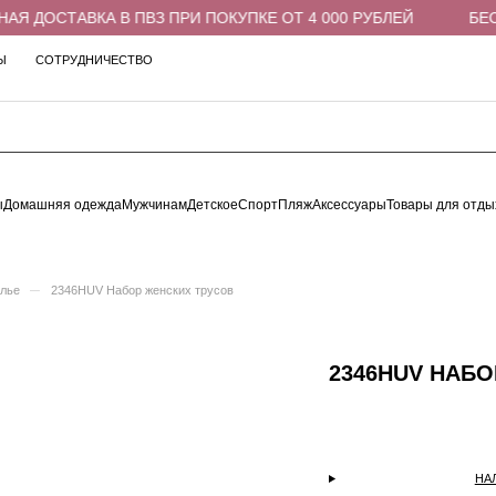
Я ДОСТАВКА В ПВЗ ПРИ ПОКУПКЕ ОТ 4 000 РУБЛЕЙ
БЕСП
Ы
СОТРУДНИЧЕСТВО
ы
Домашняя одежда
Мужчинам
Детское
Спорт
Пляж
Аксессуары
Товары для отды
–
елье
2346HUV Набор женских трусов
2346HUV НАБ
НА