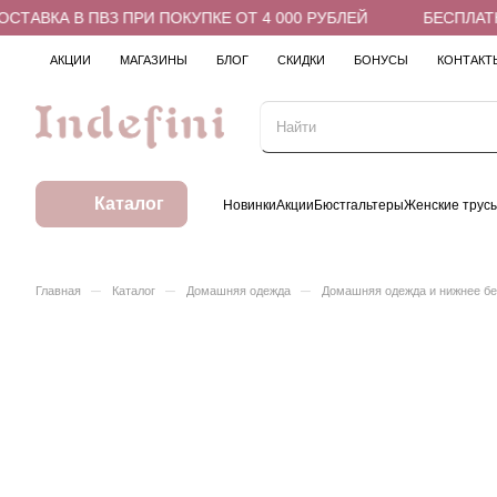
АВКА В ПВЗ ПРИ ПОКУПКЕ ОТ 4 000 РУБЛЕЙ
БЕСПЛАТНА
АКЦИИ
МАГАЗИНЫ
БЛОГ
СКИДКИ
БОНУСЫ
КОНТАКТ
Каталог
Новинки
Акции
Бюстгальтеры
Женские трус
–
–
–
Главная
Каталог
Домашняя одежда
Домашняя одежда и нижнее б