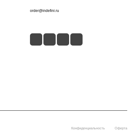
+7 (495) 660-50-80
order@indefini.ru
г. Москва, Рязанский проспект, 3Б
Конфиденциальность
Оферта