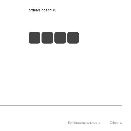
+7 (495) 660-50-80
order@indefini.ru
г. Москва, Рязанский проспект, 3Б
Конфиденциальность
Оферта