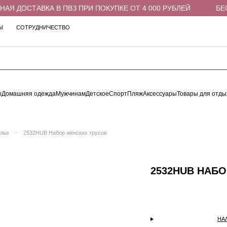
Я ДОСТАВКА В ПВЗ ПРИ ПОКУПКЕ ОТ 4 000 РУБЛЕЙ
БЕСП
Ы
СОТРУДНИЧЕСТВО
ы
Домашняя одежда
Мужчинам
Детское
Спорт
Пляж
Аксессуары
Товары для отды
–
елье
2532HUB Набор женских трусов
2532HUB НАБ
НА