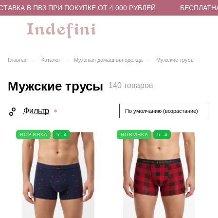
ВКА В ПВЗ ПРИ ПОКУПКЕ ОТ 4 000 РУБЛЕЙ
БЕСПЛАТНАЯ 
–
–
–
Главная
Каталог
Мужская домашняя одежда
Мужские трусы
Мужские трусы
140 товаров
Фильтр
По умолчанию (возрастание)
НОВИНКА
5=4
НОВИНКА
5=4