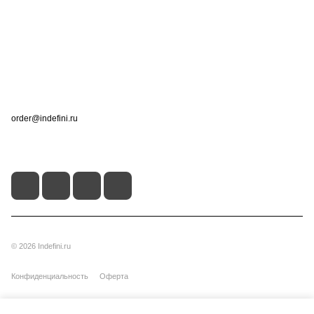
Информация
Помощь
Контакты
+7 (495) 660-50-80
order@indefini.ru
г. Москва, Рязанский проспект, 3Б
© 2026 Indefini.ru
Конфиденциальность
Оферта