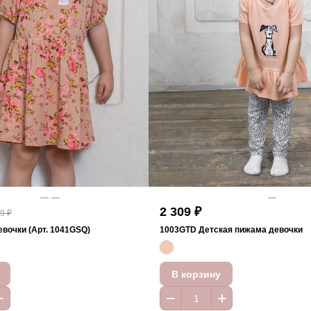
2 309 ₽
9 ₽
евочки (Арт. 1041GSQ)
1003GTD Детская пижама девочки
В корзину