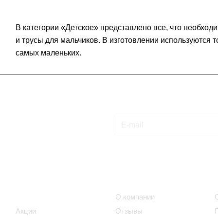
В категории «Детское» представлено все, что необход
и трусы для мальчиков. В изготовлении используются 
самых маленьких.
Подписаться
на новости и акции
Интернет-магазин
Компания
Каталог
О компании
Акции
Отзывы