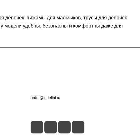
я девочек, пижамы для мальчиков, трусы для девочек
ому модели удобны, безопасны и комфортны даже для
Контакты
+7 (495) 660-50-80
order@indefini.ru
г. Москва, Рязанский проспект, 3Б