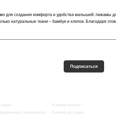
имо для создания комфорта и удобства малышей: пижамы дл
только натуральные ткани – бамбук и хлопок. Благодаря эт
Подписаться
Информация
Помощь
Скидки
Условия оплаты
Подарочные сертификаты
Условия доставки