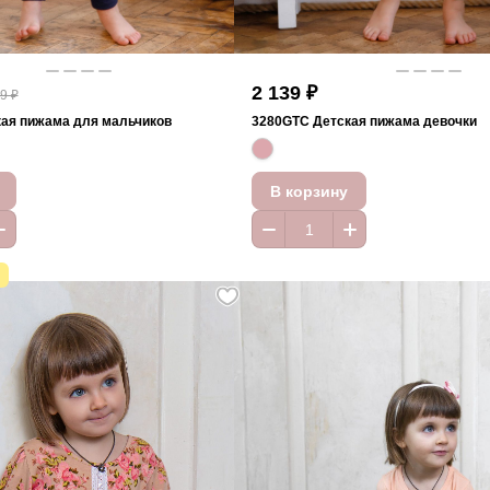
2 139 ₽
9 ₽
ая пижама для мальчиков
3280GTC Детская пижама девочки
В корзину
А