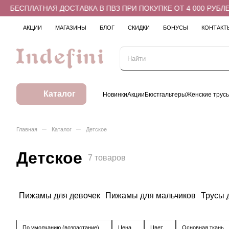
СПЛАТНАЯ ДОСТАВКА В ПВЗ ПРИ ПОКУПКЕ ОТ 4 000 РУБЛЕЙ
АКЦИИ
МАГАЗИНЫ
БЛОГ
СКИДКИ
БОНУСЫ
КОНТАКТ
Каталог
Новинки
Акции
Бюстгальтеры
Женские трус
–
–
Главная
Каталог
Детское
Детское
7 товаров
Пижамы для девочек
Пижамы для мальчиков
Трусы 
По умолчанию (возрастание)
Цена
Цвет
Основная ткань