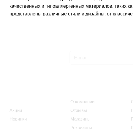
качественных и гипоаллергенных материалов, таких ка
представлены различные стили и дизайны: от классиче
Подписаться
на новости и акции
Интернет-магазин
Компания
Каталог
О компании
Акции
Отзывы
Новинки
Магазины
Реквизиты