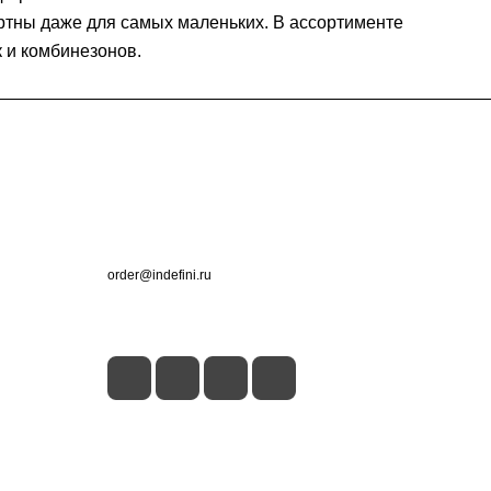
ортны даже для самых маленьких. В ассортименте
 и комбинезонов.
Контакты
+7 (495) 660-50-80
order@indefini.ru
г. Москва, Рязанский проспект, 3Б