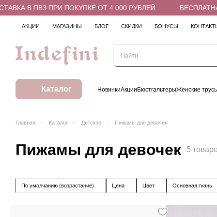
А В ПВЗ ПРИ ПОКУПКЕ ОТ 4 000 РУБЛЕЙ
БЕСПЛАТНАЯ ДО
АКЦИИ
МАГАЗИНЫ
БЛОГ
СКИДКИ
БОНУСЫ
КОНТАКТ
Каталог
Новинки
Акции
Бюстгальтеры
Женские трус
–
–
–
Главная
Каталог
Детское
Пижамы для девочек
Пижамы для девочек
5 товар
По умолчанию (возрастание)
Цена
Цвет
Основная ткань