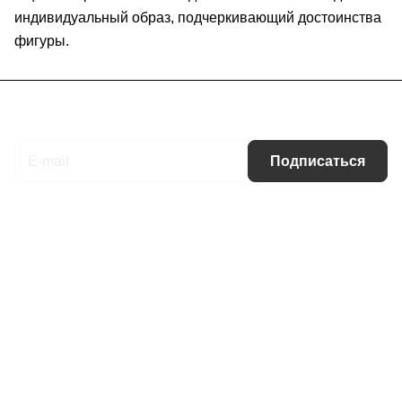
индивидуальный образ, подчеркивающий достоинства
фигуры.
Подписаться
на новости и акции
Подписаться
Интернет-магазин
Компания
Информация
Помощь
Контакты
+7 (495) 660-50-80