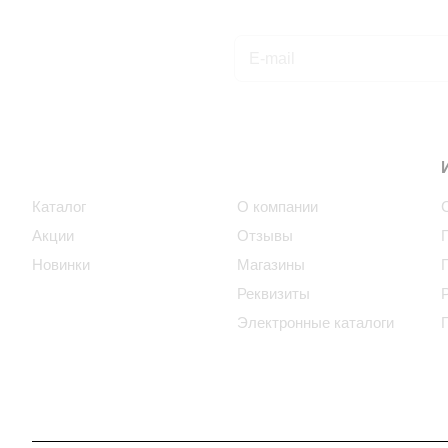
Подписаться
на новости и акции
Интернет-магазин
Компания
Каталог
О компании
Акции
Отзывы
Новинки
Магазины
Реквизиты
Электронные каталоги