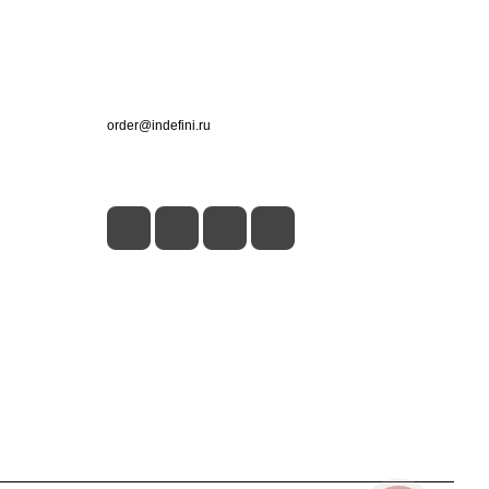
Контакты
+7 (495) 660-50-80
order@indefini.ru
г. Москва, Рязанский проспект, 3Б