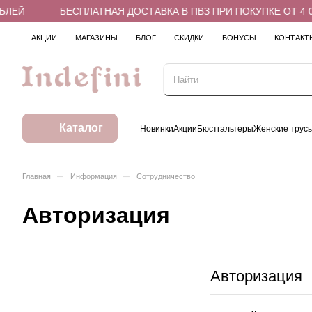
ЛЕЙ
БЕСПЛАТНАЯ ДОСТАВКА В ПВЗ ПРИ ПОКУПКЕ ОТ 4 00
АКЦИИ
МАГАЗИНЫ
БЛОГ
СКИДКИ
БОНУСЫ
КОНТАКТ
Каталог
Новинки
Акции
Бюстгальтеры
Женские трус
–
–
Главная
Информация
Сотрудничество
Авторизация
Авторизация