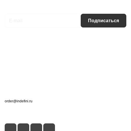
Подписаться
на новости и акции
Подписаться
Интернет-магазин
Компания
Информация
Помощь
Контакты
+7 (495) 660-50-80
order@indefini.ru
г. Москва, Рязанский проспект, 3Б