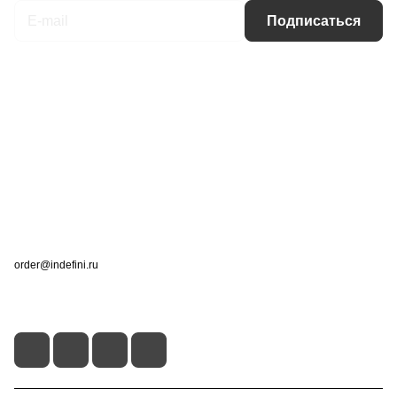
Подписаться
Интернет-магазин
Компания
Информация
Помощь
Контакты
+7 (495) 660-50-80
order@indefini.ru
г. Москва, Рязанский проспект, 3Б