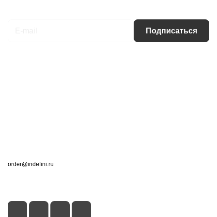
Подписаться
на новости и акции
Подписаться
Интернет-магазин
Компания
Информация
Помощь
Контакты
+7 (495) 660-50-80
order@indefini.ru
г. Москва, Рязанский проспект, 3Б