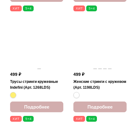
ХИТ
5=4
ХИТ
5=4
499 ₽
499 ₽
Трусы стринги кружевные
Женские стринги с кружевом
Indefini (Арт. 1268LDS)
(Арт. 1198LDS)
Подробнее
Подробнее
ХИТ
5=4
ХИТ
5=4