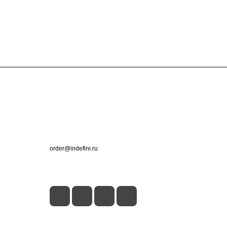
Контакты
+7 (495) 660-50-80
order@indefini.ru
г. Москва, Рязанский проспект, 3Б