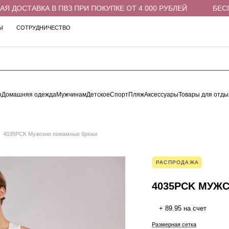
ДОСТАВКА В ПВЗ ПРИ ПОКУПКЕ ОТ 4 000 РУБЛЕЙ
БЕСПЛА
Ы
СОТРУДНИЧЕСТВО
ы
Домашняя одежда
Мужчинам
Детское
Спорт
Пляж
Аксессуары
Товары для отды
4035PCK Мужские пижамные брюки
РАСПРОДАЖА
4035PCK МУЖ
+ 89.95 на счет
Размерная сетка