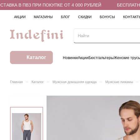
КА В ПВЗ ПРИ ПОКУПКЕ ОТ 4 000 РУБЛЕЙ
БЕСПЛАТНАЯ 
АКЦИИ
МАГАЗИНЫ
БЛОГ
СКИДКИ
БОНУСЫ
КОНТАКТ
Каталог
Новинки
Акции
Бюстгальтеры
Женские трус
–
–
–
–
Главная
Каталог
Мужская домашняя одежда
Мужские пижамы