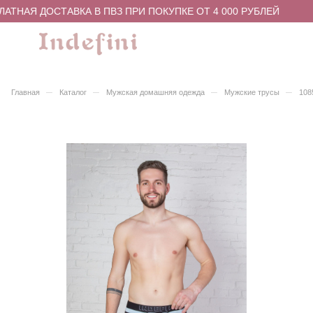
АТНАЯ ДОСТАВКА В ПВЗ ПРИ ПОКУПКЕ ОТ 4 000 РУБЛЕЙ
–
–
–
–
Главная
Каталог
Мужская домашняя одежда
Мужские трусы
108