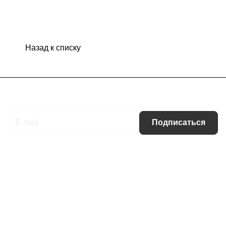
Назад к списку
Подписаться
на новости и акции
Подписаться
Интернет-магазин
Компания
Информация
Помощь