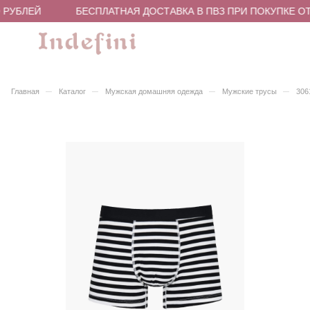
 РУБЛЕЙ
БЕСПЛАТНАЯ ДОСТАВКА В ПВЗ ПРИ ПОКУПКЕ ОТ 
–
–
–
–
Главная
Каталог
Мужская домашняя одежда
Мужские трусы
306