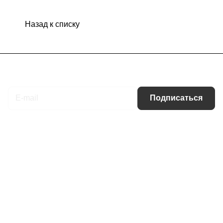
Назад к списку
Подписаться
на новости и акции
Подписаться
Интернет-магазин
Компания
Информация
Помощь
Контакты
+7 (495) 660-50-80