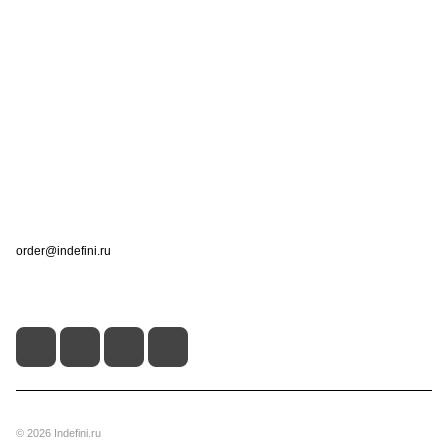
Интернет-магазин
Компания
Информация
Помощь
Контакты
+7 (495) 660-50-80
order@indefini.ru
г. Москва, Рязанский проспект, 3Б
© 2026 Indefini.ru