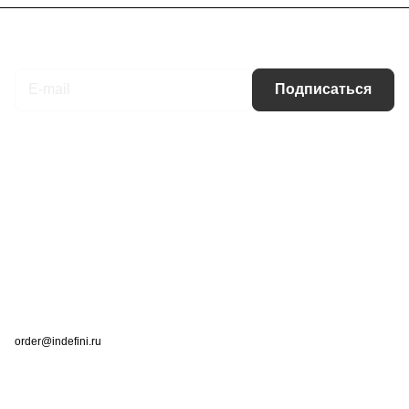
Подписаться
на новости и акции
Подписаться
Интернет-магазин
Компания
Информация
Помощь
Контакты
+7 (495) 660-50-80
order@indefini.ru
г. Москва, Рязанский проспект, 3Б