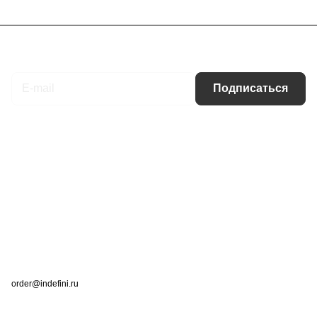
Подписаться
на новости и акции
Подписаться
Интернет-магазин
Компания
Информация
Помощь
Контакты
+7 (495) 660-50-80
order@indefini.ru
г. Москва, Рязанский проспект, 3Б