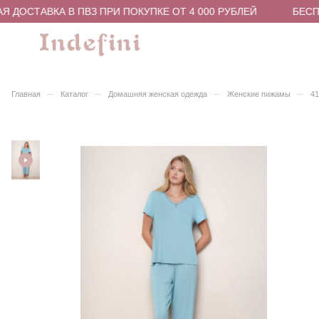
 ДОСТАВКА В ПВЗ ПРИ ПОКУПКЕ ОТ 4 000 РУБЛЕЙ
БЕСПЛ
–
–
–
–
Главная
Каталог
Домашняя женская одежда
Женские пижамы
41